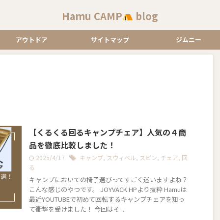
Hamu CAMP
blog
アウトドア
サイトマップ
ジムニー
【くるくる回るキャンプチェア】人気の４商
品を徹底比較しました！
2025/4/17
キャンプ
,
スウィベル
,
スピン
,
チェア
,
回
る
キャンプにおいての椅子選びってすごく迷いますよね？
こんな感じのやつです。 JOYVACK HPより抜粋 Hamuは
最近YOUTUBEで初めて回転するキャンプチェアを知っ
て衝撃を受けました！ 今回はそ ...