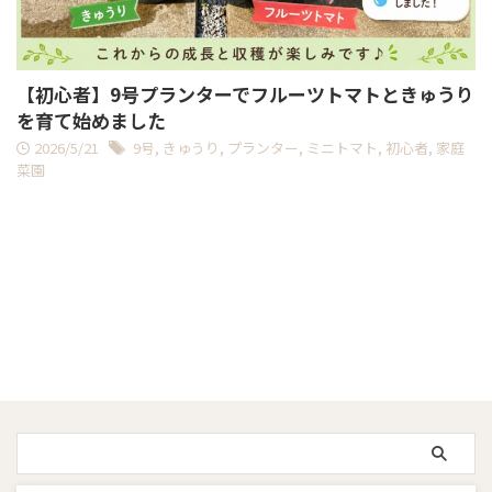
【初心者】9号プランターでフルーツトマトときゅうり
を育て始めました
2026/5/21
9号
,
きゅうり
,
プランター
,
ミニトマト
,
初心者
,
家庭
菜園