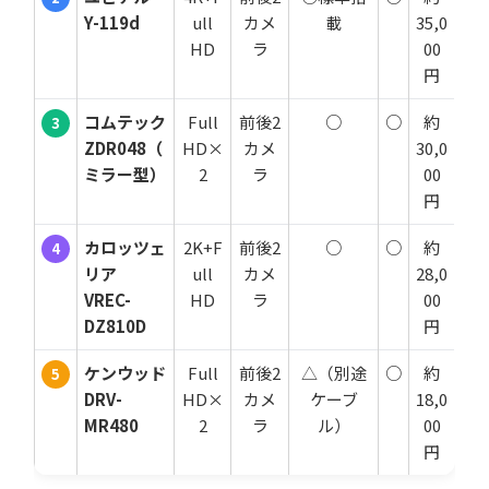
Y-119d
ull
カメ
載
35,0
HD
ラ
00
円
コムテック
Full
前後2
○
○
約
3
ZDR048（
HD×
カメ
30,0
ミラー型）
2
ラ
00
円
カロッツェ
2K+F
前後2
○
○
約
4
リア
ull
カメ
28,0
VREC-
HD
ラ
00
DZ810D
円
ケンウッド
Full
前後2
△（別途
○
約
5
DRV-
HD×
カメ
ケーブ
18,0
MR480
2
ラ
ル）
00
円