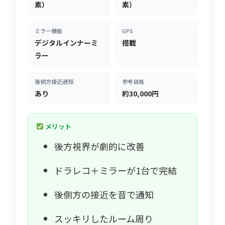
素）
素）
ミラー機能
GPS
デジタルインナーミ
搭載
ラー
後側方接近通知
参考価格
あり
約30,000円
メリット
後方視界が劇的に改善
ドラレコ＋ミラーが1台で完結
後側方の接近を音で通知
スッキリしたルーム周り