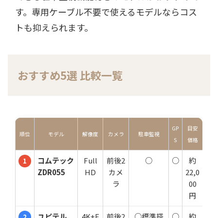
す。専用ケーブル不要で使えるモデルならコス
トも抑えられます。
おすすめ5選 比較一覧
GP
目安
順位
モデル
解像度
カメラ
駐車監視
S
価格
コムテック
Full
前後2
○
○
約
1
ZDR055
HD
カメ
22,0
ラ
00
円
ユピテル
4K+F
前後2
○標準搭
○
約
2